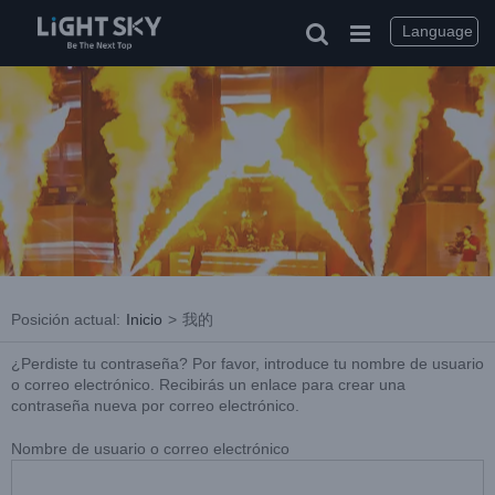
saltar
al
Language
contenido
Posición actual
:
Inicio
>
我的
¿Perdiste tu contraseña? Por favor, introduce tu nombre de usuario
o correo electrónico. Recibirás un enlace para crear una
contraseña nueva por correo electrónico.
Nombre de usuario o correo electrónico