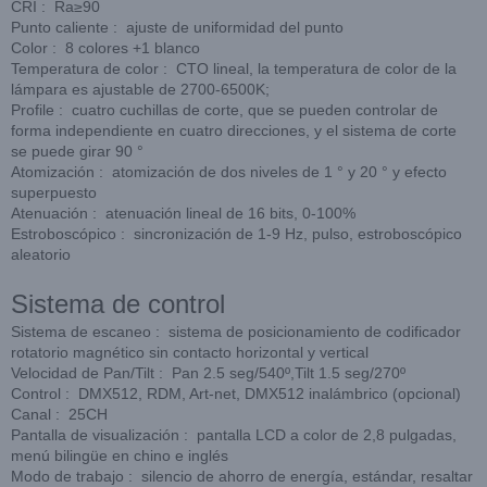
CRI : Ra≥90
Punto caliente : ajuste de uniformidad del punto
Color : 8 colores +1 blanco
Temperatura de color : CTO lineal, la temperatura de color de la
lámpara es ajustable de 2700-6500K;
Profile : cuatro cuchillas de corte, que se pueden controlar de
forma independiente en cuatro direcciones, y el sistema de corte
se puede girar 90 °
Atomización : atomización de dos niveles de 1 ° y 20 ° y efecto
superpuesto
Atenuación : atenuación lineal de 16 bits, 0-100%
Estroboscópico : sincronización de 1-9 Hz, pulso, estroboscópico
aleatorio
Sistema de control
Sistema de escaneo : sistema de posicionamiento de codificador
rotatorio magnético sin contacto horizontal y vertical
Velocidad de Pan/Tilt : Pan 2.5 seg/540º,Tilt 1.5 seg/270º
Control : DMX512, RDM, Art-net, DMX512 inalámbrico (opcional)
Canal : 25CH
Pantalla de visualización : pantalla LCD a color de 2,8 pulgadas,
menú bilingüe en chino e inglés
Modo de trabajo : silencio de ahorro de energía, estándar, resaltar