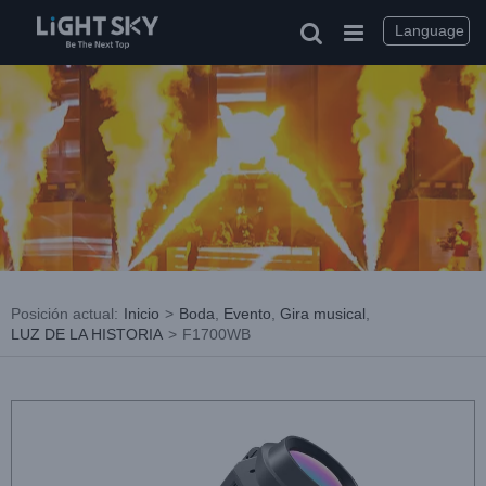
saltar
al
Language
contenido
Posición actual
:
Inicio
>
Boda
,
Evento
,
Gira musical
,
LUZ DE LA HISTORIA
>
F1700WB