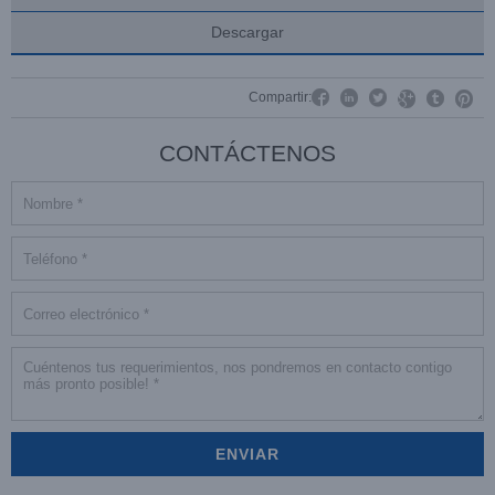
Descargar




Compartir:


CONTÁCTENOS