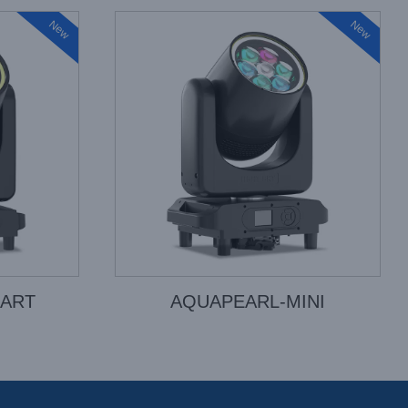
New
New
MART
AQUAPEARL-MINI