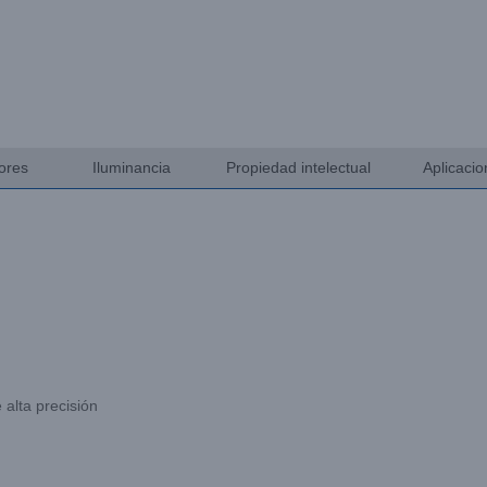
ores
Iluminancia
Propiedad intelectual
Aplicaci
 alta precisión