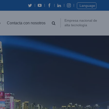
Twitter
YouTube
Facebook
In
Instagram
Language
Empresa nacional de
o
Contacta con nosotros
alta tecnología