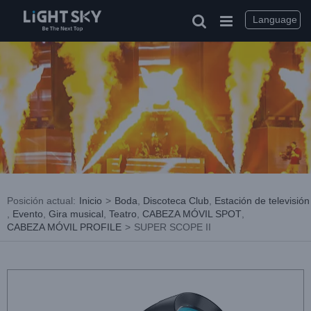
saltar
al
Language
contenido
Posición actual
:
Inicio
>
Boda
,
Discoteca Club
,
Estación de televisión
,
Evento
,
Gira musical
,
Teatro
,
CABEZA MÓVIL SPOT
,
CABEZA MÓVIL PROFILE
>
SUPER SCOPE II