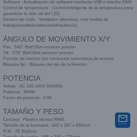
Software : Actualización de software mediante USB o interfaz DMX
Control de temperatura : Control inteligente de la temperatura para
garantizar la vida útil del LED
Gestión de ruido : Ventilador silencioso, tres modos de
trabajo(resaltado/silencio/ultrasilencio)
ÁNGULO DE MOVIMIENTO X/Y
Pan : 540° 8bit/16bit escaneo preciso
Tilt : 270° 8bit/16bit escaneo preciso
Función de reinicio con corrección automática de errores
Bloqueo fijo : Bloqueo del eje de inclinación
POTENCIA
Voltaje : AC 100-240V 50/60Hz
Potencia : 960W
Factor de potencia : 0.99
TAMAÑO Y PESO
Carcasa : Plástico técnico PA66
Tamaño de la luminaria : 442 x 267 x 656mm
N.W : 28.3kg/pza
Tamaño de cartón : 495 x 345 x 775mm