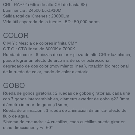
CRI : RA≥72 (Filtro de alto CRI de hasta 88)
Luminancia : 24500 Lux@10M
Salida total de lúmenes : 20000Lm
Vida útil esperada de la fuente LED : 50,000 horas
COLOR
C M Y : Mezcla de colores infinita CMY
C T O : CTO lineal de 3000K a 7000K
Rueda de color : 6 piezas de color + pieza de alto CRI + luz blanca,
puede lograr un efecto de arco iris de color bidireccional,
degradado de dos color (movimiento lineal), rotación bidireccional
de la rueda de color, modo de color aleatorio.
GOBO
Rueda de gobos giratoria : 2 ruedas de gobos giratorias, cada una
con 7 gobos intercambiables, diámetro exterior de gobo φ22.9mm,
diámetro interior de gobo φ15mm;
Rueda de animación : 1 rueda de animación dinámica- efecto de
flujo de agua.
Sistema de encuadre : 4 cuchillas, cada cuchillas puede girar en
ocho direcciones y +/- 60°.