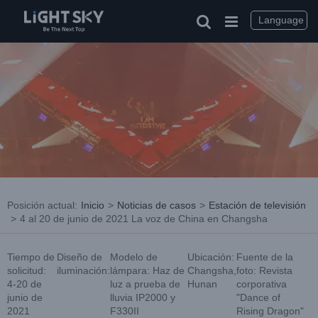
saltar
al
Language
contenido
Posición actual
:
Inicio
>
Noticias de casos
>
Estación de televisión
>
4 al 20 de junio de 2021 La voz de China en Changsha
Tiempo de
Diseño de
Modelo de
Ubicación:
Fuente de la
solicitud:
iluminación:
lámpara: Haz de
Changsha,
foto: Revista
4-20 de
luz a prueba de
Hunan
corporativa
junio de
lluvia IP2000 y
"Dance of
2021
F330II
Rising Dragon"