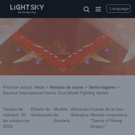
saltar
al
Language
contenido
Posición actual
:
Inicio
>
Noticias de casos
>
Varios lugares
>
Baohua International Heroic Soul World Fighting Series
Tiempo de
Diseño de
Modelo
Ubicación:
Fuente de la foto:
solicitud: 30
iluminación:
de
Shanghai
Revista corporativa
de octubre de
lámpara:
"Dance of Rising
2016
Dragon"