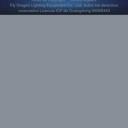
Fly Dragon Lighting Equipment Co., Ltd, todos los derechos
reservados Licencia ICP de Guangdong 06088449