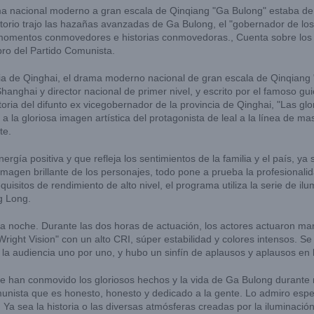
ma nacional moderno a gran escala de Qinqiang "Ga Bulong" estaba de
rio trajo las hazañas avanzadas de Ga Bulong, el "gobernador de los 
momentos conmovedores e historias conmovedoras., Cuenta sobre los s
o del Partido Comunista.
ia de Qinghai, el drama moderno nacional de gran escala de Qinqiang "
 Shanghai y director nacional de primer nivel, y escrito por el famoso g
storia del difunto ex vicegobernador de la provincia de Qinghai, "Las 
la gloriosa imagen artística del protagonista de leal a la línea de mas
te.
rgía positiva y que refleja los sentimientos de la familia y el país, ya
imagen brillante de los personajes, todo pone a prueba la profesionalid
quisitos de rendimiento de alto nivel, el programa utiliza la serie de il
g Long.
a noche. Durante las dos horas de actuación, los actores actuaron mar
ight Vision" con un alto CRI, súper estabilidad y colores intensos. Se 
a audiencia uno por uno, y hubo un sinfín de aplausos y aplausos en l
Me han conmovido los gloriosos hechos y la vida de Ga Bulong durante
nista que es honesto, honesto y dedicado a la gente. Lo admiro espe
Ya sea la historia o las diversas atmósferas creadas por la iluminaci