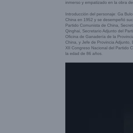
inmerso y empatizado en la obra de 
Introducción del personaje: Ga Bul
China en 1952 y se desempeñó suce
Partido Comunista de China, Secre
Qinghai, Secretario Adjunto del Par
Oficina de Ganadería de la Provinc
China, y Jefe de Provincia Adjunto,
XII Congreso Nacional del Partido C
la edad de 86 años.