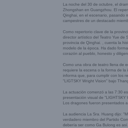
La noche del 30 de octubre, el dra
Zhongshan en Guangzhou. El reperto
Qinghai, en el escenario, pasando 
campestres de un destacado miembr
Como repertorio clave de la provinc
director artístico del Teatro Yue de
provincia de Qinghai. , cuenta la hi
modelo de la época. Ha dado forma a 
corazón al pueblo, honesto y diligen
Como una obra de teatro llena de ene
requiere la escena o la forma de la 
informa que, para cumplir con los re
"LIGTSKY Wright Vision" bajo Than
La actuación comenzó a las 7:30 es
presentación visual de "LIGHTSKY Wr
Los dragones fueron presentados a l
La audiencia La Sra. Huang dijo: "
verdadero miembro del Partido Comu
debería ser como Ga Bulong es así. 