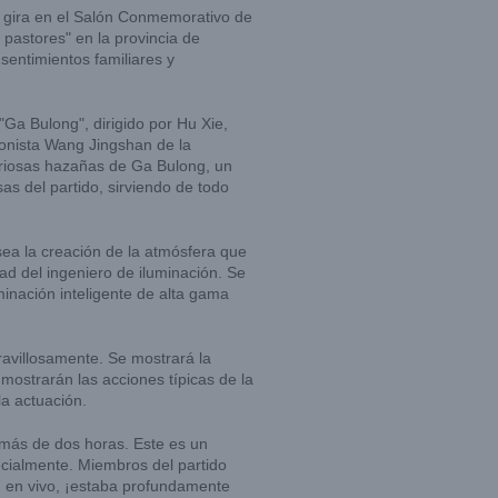
 gira en el Salón Conmemorativo de
pastores" en la provincia de
entimientos familiares y
Ga Bulong", dirigido por Hu Xie,
uionista Wang Jingshan de la
gloriosas hazañas de Ga Bulong, un
as del partido, sirviendo de todo
 sea la creación de la atmósfera que
ad del ingeniero de iluminación. Se
uminación inteligente de alta gama
avillosamente. Se mostrará la
mostrarán las acciones típicas de la
a actuación.
 más de dos horas. Este es un
cialmente. Miembros del partido
ón en vivo, ¡estaba profundamente