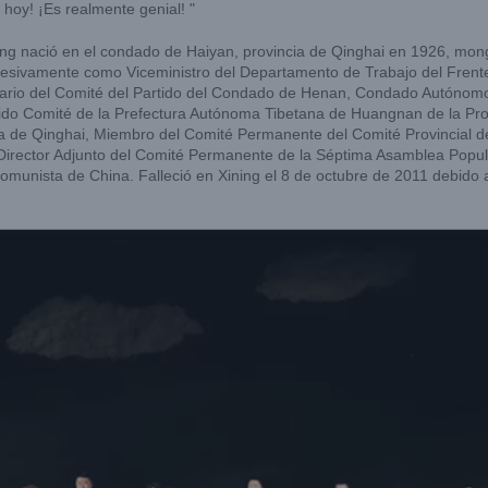
hoy! ¡Es realmente genial! "
ong nació en el condado de Haiyan, provincia de Qinghai en 1926, mong
sivamente como Viceministro del Departamento de Trabajo del Frent
tario del Comité del Partido del Condado de Henan, Condado Autónomo
tido Comité de la Prefectura Autónoma Tibetana de Huangnan de la Prov
ia de Qinghai, Miembro del Comité Permanente del Comité Provincial d
 Director Adjunto del Comité Permanente de la Séptima Asamblea Popula
omunista de China. Falleció en Xining el 8 de octubre de 2011 debido 