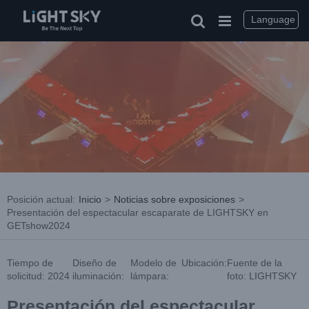
saltar
al
Language
contenido
Posición actual
:
Inicio
>
Noticias sobre exposiciones
>
Presentación del espectacular escaparate de LIGHTSKY en
GETshow2024
Tiempo de
Diseño de
Modelo de
Ubicación:
Fuente de la
solicitud: 2024
iluminación:
lámpara:
foto: LIGHTSKY
Presentación del espectacular