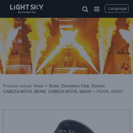
saltar
al
Language
contenido
Posición actual
:
Inicio
>
Boda
,
Discoteca Club
,
Evento
,
CABEZA MÓVIL BEAM
,
CABEZA MÓVIL WASH
>
PEARL WASH