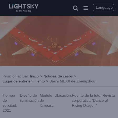
saltar
al
Language
contenido
Posición actual
:
Inicio
>
Noticias de casos
>
Lugar de entretenimiento
>
Barra MEXX de Zhengzhou
Tiempo
Diseño de
Modelo
Ubicación:
Fuente de la foto: Revista
de
iluminación:
de
corporativa "Dance of
solicitud:
lámpara:
Rising Dragon"
2021