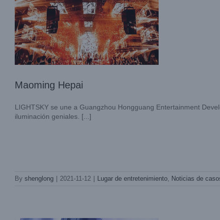
Maoming Hepai
LIGHTSKY se une a Guangzhou Hongguang Entertainment Develop
iluminación geniales. [...]
PRIMERO Zhenjiang, Jiangsu
By
shenglong
|
2021-11-12
|
Lugar de entretenimiento
,
Noticias de caso
Lugar de entretenimiento
Noticias de
casos