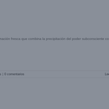
inación fresca que combina la precipitación del poder subconsciente co
s
|
0 comentarios
Le