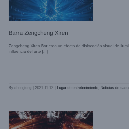
Barra Zengcheng Xiren
Zengcheng Xiren Bar crea un efecto de dislocación visual de ilum
influencia del arte [...]
Maoming Hepai
By
shenglong
|
2021-11-12
|
Lugar de entretenimiento
,
Noticias de caso
Lugar de entretenimiento
Noticias de
casos