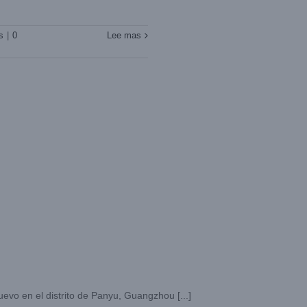
s
|
0
Lee mas
evo en el distrito de Panyu, Guangzhou [...]