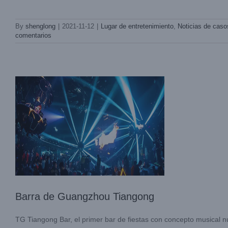
By
shenglong
|
2021-11-12
|
Lugar de entretenimiento
,
Noticias de caso
Barra de Guangzhou Tiangong
comentarios
Lugar de entretenimiento
Noticias de
casos
Barra de Guangzhou Tiangong
TG Tiangong Bar, el primer bar de fiestas con concepto musical nu