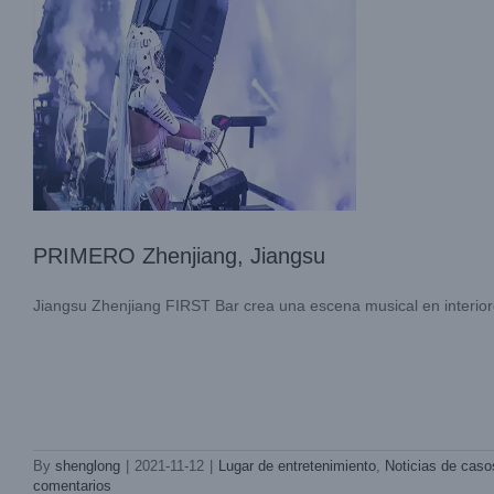
PRIMERO Zhenjiang, Jiangsu
Jiangsu Zhenjiang FIRST Bar crea una escena musical en interiores
By
shenglong
|
2021-11-12
|
Lugar de entretenimiento
,
Noticias de caso
Huizhou TANG
comentarios
Lugar de entretenimiento
Noticias de