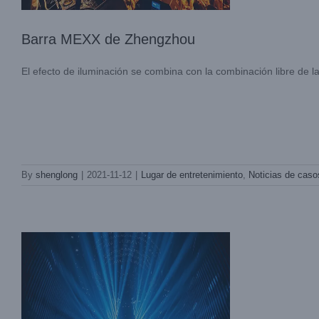
Barra MEXX de Zhengzhou
El efecto de iluminación se combina con la combinación libre de la
Barra Zengcheng Xiren
By
shenglong
|
2021-11-12
|
Lugar de entretenimiento
,
Noticias de caso
Lugar de entretenimiento
Noticias de
casos