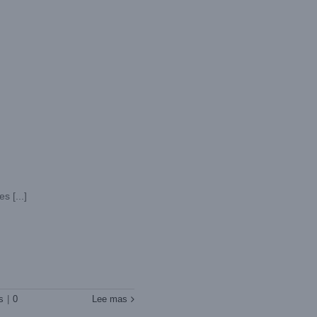
 [...]
s
|
0
Lee mas