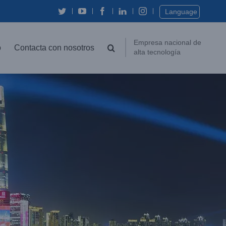
Twitter
YouTube
Facebook
In
Instagram
Language
Empresa nacional de
o
Contacta con nosotros
alta tecnología