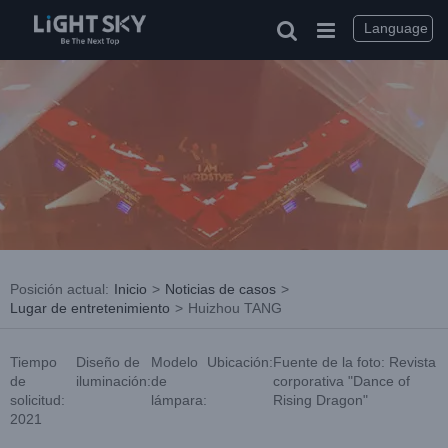
saltar
al
Language
contenido
Posición actual
:
Inicio
>
Noticias de casos
>
Lugar de entretenimiento
>
Huizhou TANG
Tiempo
Diseño de
Modelo
Ubicación:
Fuente de la foto: Revista
de
iluminación:
de
corporativa "Dance of
solicitud:
lámpara:
Rising Dragon"
2021