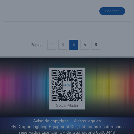
Lee mas
Página:
2
3
4
5
6
Aviso de copyright
Avisos legales
Fly Dragon Lighting Equipment Co., Ltd, todos los derechos
reservados Licencia ICP de Guangdong 06088449