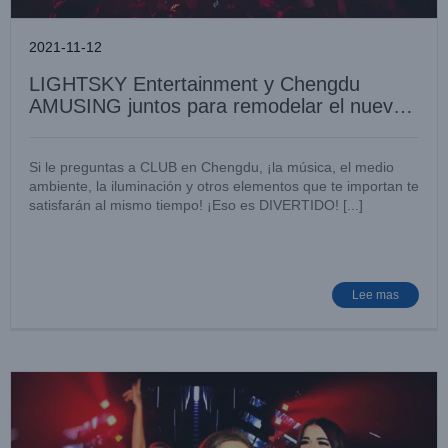
2021-11-12
LIGHTSKY Entertainment y Chengdu
AMUSING juntos para remodelar el nuevo
concepto de modelo de discoteca
Si le preguntas a CLUB en Chengdu, ¡la música, el medio
ambiente, la iluminación y otros elementos que te importan te
satisfarán al mismo tiempo! ¡Eso es DIVERTIDO! [...]
LIGHT SKY airborne AONE CLUB, el mejor espacio para
fiestas del mundo
Lugar de entretenimiento
Noticias de casos
Lee mas