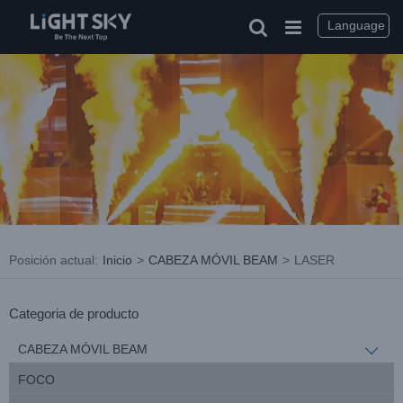
saltar
al
Language
contenido
Posición actual
:
Inicio
>
CABEZA MÓVIL BEAM
>
LASER
Categoria de producto
CABEZA MÓVIL BEAM
FOCO