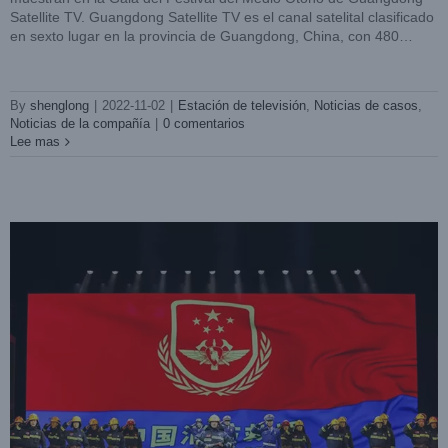
Satellite TV. Guangdong Satellite TV es el canal satelital clasificado
en sexto lugar en la provincia de Guangdong, China, con 480
millones de espectadores desde 2001. [...]
LIGHTSKY luminarias cabezas móviles mejoran el primer
drama de rescate de incendios «Hola, Bomberos» en
Guangdong
By
shenglong
|
2022-11-02
|
Estación de televisión
,
Noticias de casos
,
Noticias de la compañía
|
0 comentarios
Noticias de casos
Noticias de la compañía
Teatro
Lee mas