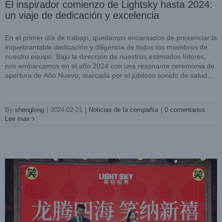
El inspirador comienzo de Lightsky hasta 2024:
un viaje de dedicación y excelencia
En el primer día de trabajo, quedamos encantados de presenciar la
inquebrantable dedicación y diligencia de todos los miembros de
nuestro equipo. Bajo la dirección de nuestros estimados líderes,
nos embarcamos en el año 2024 con una resonante ceremonia de
apertura de Año Nuevo, marcada por el jubiloso sonido de saludos.
[...]
Reunión anual y banquete de premiación de Lightsky 2023:
una noche de celebración y agradecimiento
Noticias de la compañía
By
shenglong
|
2024-02-21
|
Noticias de la compañía
|
0 comentarios
Lee mas