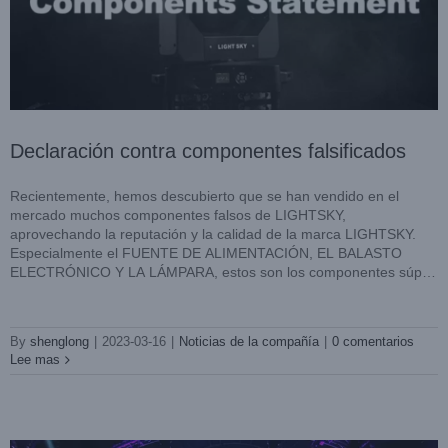
Declaración contra componentes falsificados
Recientemente, hemos descubierto que se han vendido en el
mercado muchos componentes falsos de LIGHTSKY,
aprovechando la reputación y la calidad de la marca LIGHTSKY.
Especialmente el FUENTE DE ALIMENTACIÓN, EL BALASTO
ELECTRÓNICO Y LA LÁMPARA, estos son los componentes súper
LIGHTSKY AQUAPEARL-PRO y TX1940ZOOM aparecieron
clave de las luminarias. [...]
en la Gala del Festival del Medio Otoño de Guangdong
Satellite TV
Estación de televisión
Noticias de casos
Noticias de la
By
shenglong
|
2023-03-16
|
Noticias de la compañía
|
0 comentarios
compañía
Lee mas