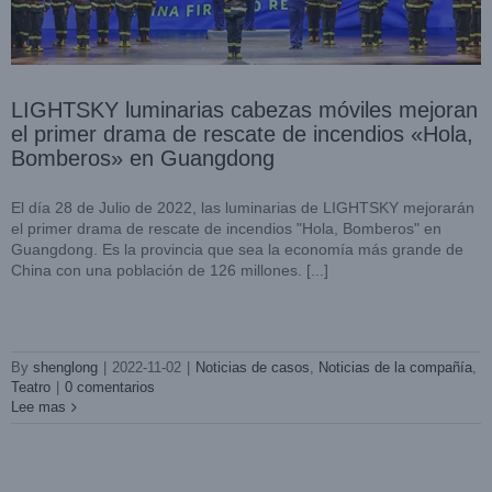
LIGHTSKY luminarias cabezas móviles mejoran
el primer drama de rescate de incendios «Hola,
Bomberos» en Guangdong
El día 28 de Julio de 2022, las luminarias de LIGHTSKY mejorarán
el primer drama de rescate de incendios "Hola, Bomberos" en
Guangdong. Es la provincia que sea la economía más grande de
China con una población de 126 millones. [...]
Las luminarias de Light Sky brillan en los XIV juegos
deportivos de Hunan
By
shenglong
|
2022-11-02
|
Noticias de casos
,
Noticias de la compañía
,
Noticias de casos
Noticias de la compañía
Varios lugares
Teatro
|
0 comentarios
Lee mas