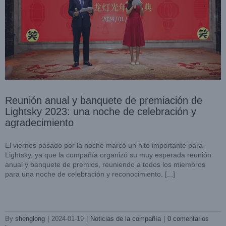
Reunión anual y banquete de premiación de
Lightsky 2023: una noche de celebración y
agradecimiento
El viernes pasado por la noche marcó un hito importante para
Lightsky, ya que la compañía organizó su muy esperada reunión
anual y banquete de premios, reuniendo a todos los miembros
para una noche de celebración y reconocimiento. [...]
Lightsky celebró el Festival del Medio Otoño con pasteles de
luna y regalos
Noticias de la compañía
By
shenglong
|
2024-01-19
|
Noticias de la compañía
|
0 comentarios