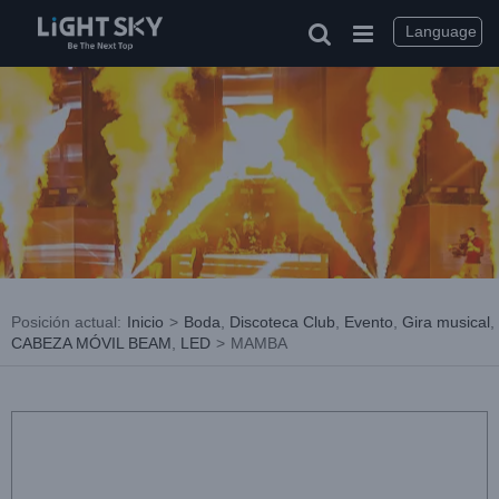
saltar
al
Language
contenido
Posición actual
:
Inicio
>
Boda
,
Discoteca Club
,
Evento
,
Gira musical
,
CABEZA MÓVIL BEAM
,
LED
>
MAMBA